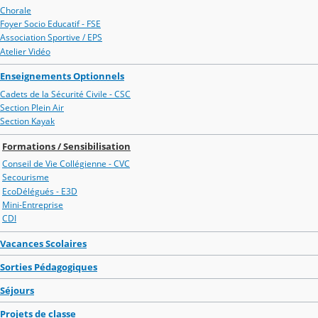
Chorale
Foyer Socio Educatif - FSE
Association Sportive / EPS
Atelier Vidéo
Enseignements Optionnels
Cadets de la Sécurité Civile - CSC
Section Plein Air
Section Kayak
Formations / Sensibilisation
Conseil de Vie Collégienne - CVC
Secourisme
EcoDélégués - E3D
Mini-Entreprise
CDI
Vacances Scolaires
Sorties Pédagogiques
Séjours
Projets de classe