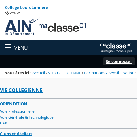
Panneau de gestion des cookies
Collège Louis Lumière
Menu de la rubrique
Contenu
Oyonnax
MENU
Se connecter
Vous êtes ici :
Accueil
›
VIE COLLEGIENNE
›
Formations / Sensibilisation
›
VIE COLLEGIENNE
ORIENTATION
Voie Professionnelle
Voie Générale & Technologique
CAP
Clubs et Ateliers