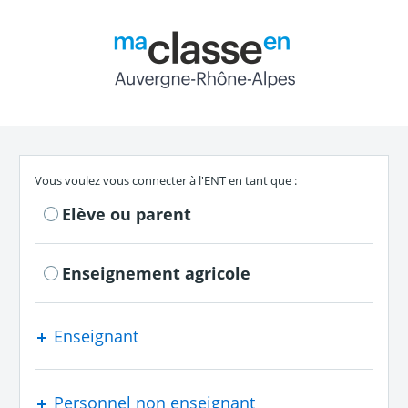
Return to the authe
S'authentifier en tant que
Vous voulez vous connecter à l'ENT en tant que :
Elève ou parent
Enseignement agricole
Enseignant
Personnel non enseignant