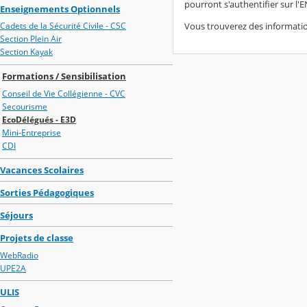
pourront s'authentifier sur l
Enseignements Optionnels
Vous trouverez des informati
Cadets de la Sécurité Civile - CSC
Section Plein Air
Section Kayak
Formations / Sensibilisation
Conseil de Vie Collégienne - CVC
Secourisme
EcoDélégués - E3D
Mini-Entreprise
CDI
Vacances Scolaires
Sorties Pédagogiques
Séjours
Projets de classe
WebRadio
UPE2A
ULIS