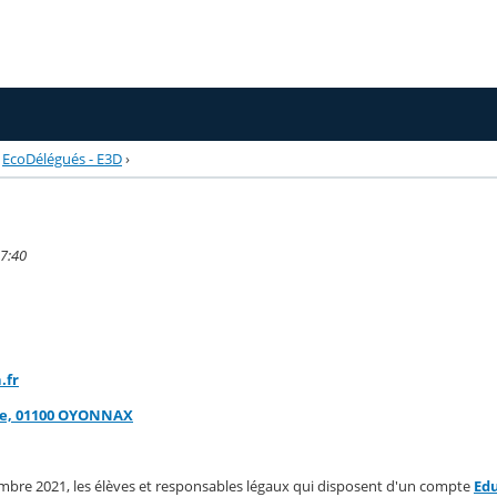
EcoDélégués - E3D
›
17:40
.fr
rge, 01100 OYONNAX
tembre 2021, les élèves et responsables légaux qui disposent d'un compte
Ed