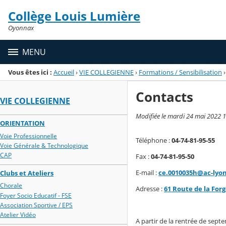
Panneau de gestion des cookies
Collège Louis Lumière
Menu de la rubrique
Contenu
Oyonnax
MENU
Vous êtes ici :
Accueil
›
VIE COLLEGIENNE
›
Formations / Sensibilisation
›
Contacts
VIE COLLEGIENNE
Modifiée le mardi 24 mai 2022 
ORIENTATION
Voie Professionnelle
Téléphone :
04-74-81-95-55
Voie Générale & Technologique
CAP
Fax :
04-74-81-95-50
E-mail :
ce.0010035h@ac-lyon
Clubs et Ateliers
Chorale
Adresse :
61 Route de la Fo
Foyer Socio Educatif - FSE
Association Sportive / EPS
Atelier Vidéo
A partir de la rentrée de sep