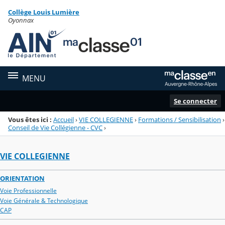
Panneau de gestion des cookies
Collège Louis Lumière
Menu de la rubrique
Contenu
Oyonnax
MENU
Se connecter
Vous êtes ici :
Accueil
›
VIE COLLEGIENNE
›
Formations / Sensibilisation
›
Conseil de Vie Collégienne - CVC
›
VIE COLLEGIENNE
ORIENTATION
Voie Professionnelle
Voie Générale & Technologique
CAP