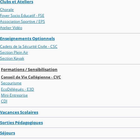
Clubs et Ateliers
Chorale
Foyer Socio Educatif - FSE
Association Sportive / EPS
Atelier Vidéo
Enseignements Optionnels
Cadets de la Sécurité Civile - CSC
Section Plein Air
Section Kayak
Formations / Sensibilisation
Conseil de Vie Collégienne - CVC
Secourisme
EcoDélégués - E3D
Mini-Entreprise
CDI
Vacances Scolaires
Sorties Pédagogiques
Séjours