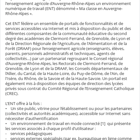
l'enseignement agricole d’Auvergne-Rhône-Alpes un environnement
numérique de travail (ENT) dénommé « Ma classe en Auvergne-
Rhône-Alpes ».
Cet ENT fédère un ensemble de portails de fonctionnalités et de
services accessibles via Internet et mis à disposition du public et des
différentes composantes de la communauté éducative du second
degré des académies de Clermont-Ferrand, de Grenoble, de Lyon et
de la Direction Régionale de l'Agriculture, de l'Alimentation et de la
Forêt (DRAAF) pour l’enseignement agricole (enseignants, élèves,
parents, personnels administratifs et techniques, agents de
collectivités…) par un partenariat regroupant le Conseil régional
d’Auvergne-Rhône-Alpes, les Rectorats de Clermont-Ferrand, de
Grenoble, de Lyon et de la DRAAF, les Conseils départementaux de
l’Allier, du Cantal, de la Haute-Loire, du Puy-de-Dôme, de l'Ain, de
l'Isère, du Rhône, de la Savoie et de la Haute-Savoie. Un portail est
également mis à disposition des équipes de direction des lycées
privés sous contrat du Comité Régional de l’Enseignement Catholique
(CREC).
L’ENT offre à la fois :
• Un site public, vitrine pour l’établissement ou pour les partenaires
(collectivités et autorités académiques), accessible sur Internet sans
nécessiter d'authentification
• Un environnement de travail en mode connecté [1] qui présente
les services associés à chaque profil d’utilisateur :
- services pédagogiques
- services externes spécialisés (par ex. bureautique en ligne comme