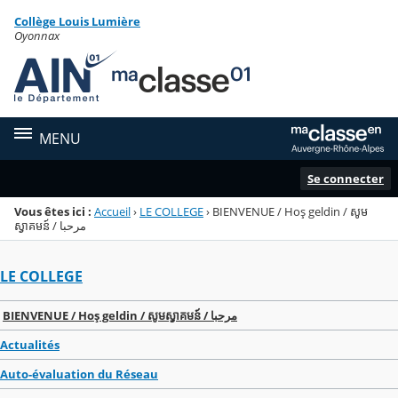
Panneau de gestion des cookies
Collège Louis Lumière
Menu de la rubrique
Contenu
Oyonnax
MENU
Se connecter
Vous êtes ici :
Accueil
›
LE COLLEGE
›
BIENVENUE / Hoş geldin / សូម
ស្វាគមន៍ / مرحبا
LE COLLEGE
BIENVENUE / Hoş geldin / សូមស្វាគមន៍ / مرحبا
Actualités
Auto-évaluation du Réseau