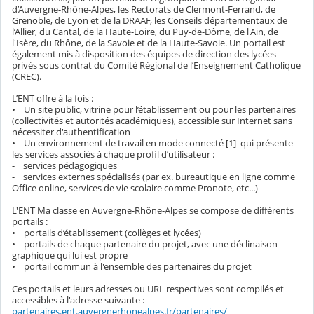
d’Auvergne-Rhône-Alpes, les Rectorats de Clermont-Ferrand, de
Grenoble, de Lyon et de la DRAAF, les Conseils départementaux de
l’Allier, du Cantal, de la Haute-Loire, du Puy-de-Dôme, de l'Ain, de
l'Isère, du Rhône, de la Savoie et de la Haute-Savoie. Un portail est
également mis à disposition des équipes de direction des lycées
privés sous contrat du Comité Régional de l’Enseignement Catholique
(CREC).
L’ENT offre à la fois :
• Un site public, vitrine pour l’établissement ou pour les partenaires
(collectivités et autorités académiques), accessible sur Internet sans
nécessiter d'authentification
• Un environnement de travail en mode connecté [1] qui présente
les services associés à chaque profil d’utilisateur :
- services pédagogiques
- services externes spécialisés (par ex. bureautique en ligne comme
Office online, services de vie scolaire comme Pronote, etc...)
L'ENT Ma classe en Auvergne-Rhône-Alpes se compose de différents
portails :
• portails d’établissement (collèges et lycées)
• portails de chaque partenaire du projet, avec une déclinaison
graphique qui lui est propre
• portail commun à l'ensemble des partenaires du projet
Ces portails et leurs adresses ou URL respectives sont compilés et
accessibles à l'adresse suivante :
partenaires.ent.auvergnerhonealpes.fr/partenaires/