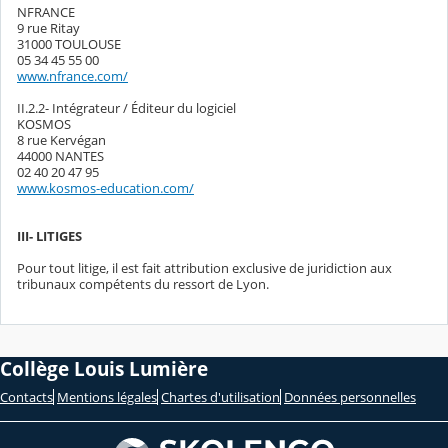
NFRANCE
9 rue Ritay
31000 TOULOUSE
05 34 45 55 00
www.nfrance.com/
II.2.2- Intégrateur / Éditeur du logiciel
KOSMOS
8 rue Kervégan
44000 NANTES
02 40 20 47 95
www.kosmos-education.com/
III- LITIGES
Pour tout litige, il est fait attribution exclusive de juridiction aux
tribunaux compétents du ressort de Lyon.
Collège Louis Lumière
Contacts
Mentions légales
Chartes d'utilisation
Données personnelles