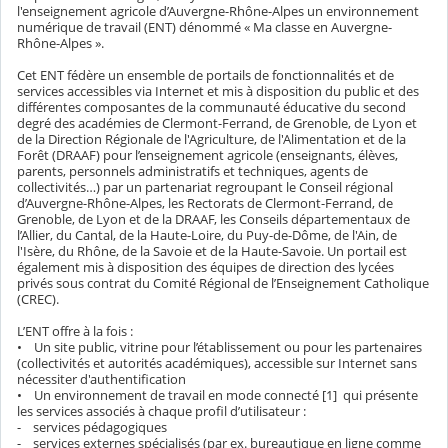
l'enseignement agricole d’Auvergne-Rhône-Alpes un environnement
numérique de travail (ENT) dénommé « Ma classe en Auvergne-
Rhône-Alpes ».
Cet ENT fédère un ensemble de portails de fonctionnalités et de
services accessibles via Internet et mis à disposition du public et des
différentes composantes de la communauté éducative du second
degré des académies de Clermont-Ferrand, de Grenoble, de Lyon et
de la Direction Régionale de l'Agriculture, de l'Alimentation et de la
Forêt (DRAAF) pour l’enseignement agricole (enseignants, élèves,
parents, personnels administratifs et techniques, agents de
collectivités…) par un partenariat regroupant le Conseil régional
d’Auvergne-Rhône-Alpes, les Rectorats de Clermont-Ferrand, de
Grenoble, de Lyon et de la DRAAF, les Conseils départementaux de
l’Allier, du Cantal, de la Haute-Loire, du Puy-de-Dôme, de l'Ain, de
l'Isère, du Rhône, de la Savoie et de la Haute-Savoie. Un portail est
également mis à disposition des équipes de direction des lycées
privés sous contrat du Comité Régional de l’Enseignement Catholique
(CREC).
L’ENT offre à la fois :
• Un site public, vitrine pour l’établissement ou pour les partenaires
(collectivités et autorités académiques), accessible sur Internet sans
nécessiter d'authentification
• Un environnement de travail en mode connecté [1] qui présente
les services associés à chaque profil d’utilisateur :
- services pédagogiques
- services externes spécialisés (par ex. bureautique en ligne comme