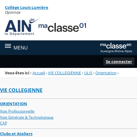
Panneau de gestion des cookies
Collège Louis Lumière
Menu de la rubrique
Contenu
Oyonnax
MENU
Se connecter
Vous êtes ici :
Accueil
›
VIE COLLEGIENNE
›
ULIS
›
Orientation
›
VIE COLLEGIENNE
ORIENTATION
Voie Professionnelle
Voie Générale & Technologique
CAP
Clubs et Ateliers