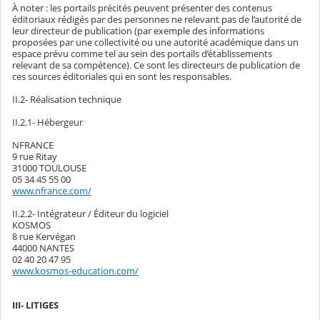
À noter : les portails précités peuvent présenter des contenus
éditoriaux rédigés par des personnes ne relevant pas de l’autorité de
leur directeur de publication (par exemple des informations
proposées par une collectivité ou une autorité académique dans un
espace prévu comme tel au sein des portails d’établissements
relevant de sa compétence). Ce sont les directeurs de publication de
ces sources éditoriales qui en sont les responsables.
II.2- Réalisation technique
II.2.1- Hébergeur
NFRANCE
9 rue Ritay
31000 TOULOUSE
05 34 45 55 00
www.nfrance.com/
II.2.2- Intégrateur / Éditeur du logiciel
KOSMOS
8 rue Kervégan
44000 NANTES
02 40 20 47 95
www.kosmos-education.com/
III- LITIGES