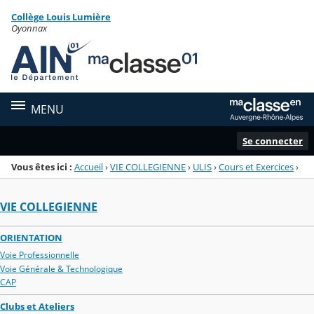
Panneau de gestion des cookies
Collège Louis Lumière
Menu de la rubrique
Contenu
Oyonnax
MENU
Se connecter
Vous êtes ici :
Accueil
›
VIE COLLEGIENNE
›
ULIS
›
Cours et Exercices
›
VIE COLLEGIENNE
ORIENTATION
Voie Professionnelle
Voie Générale & Technologique
CAP
Clubs et Ateliers