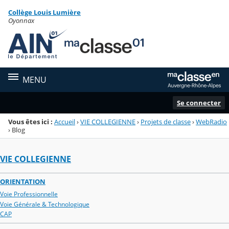
Panneau de gestion des cookies
Collège Louis Lumière
Menu de la rubrique
Contenu
Oyonnax
MENU
Se connecter
Vous êtes ici :
Accueil
›
VIE COLLEGIENNE
›
Projets de classe
›
WebRadio
›
Blog
VIE COLLEGIENNE
ORIENTATION
Voie Professionnelle
Voie Générale & Technologique
CAP