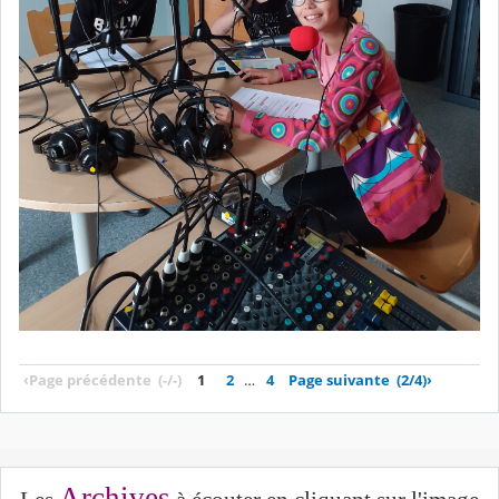
‹
Page précédente
(-/-)
1
2
…
4
Page suivante
(2/4)
›
Archives