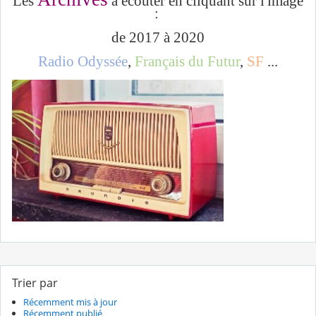
Les
à écouter en cliquant sur l'image
:
de 2017 à 2020
Radio Odyssée
,
Français du Futur
,
SF
...
Trier par
Récemment mis à jour
Récemment publié