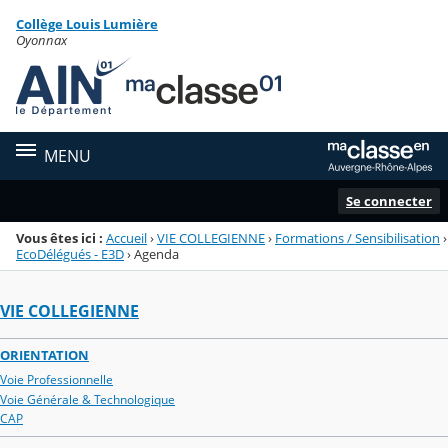
Panneau de gestion des cookies
Collège Louis Lumière
Menu de la rubrique
Contenu
Oyonnax
MENU
Se connecter
Vous êtes ici :
Accueil
›
VIE COLLEGIENNE
›
Formations / Sensibilisation
›
EcoDélégués - E3D
›
Agenda
VIE COLLEGIENNE
ORIENTATION
Voie Professionnelle
Voie Générale & Technologique
CAP