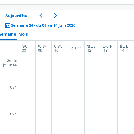
Aujourd’hui
Semaine 24 - du 08 au 14 Juin 2026
Semaine
Mois
lun.
mar.
mer.
ven.
sam.
dim.
jeu.
11
08
09
10
12
13
14
Sur la
journée
08h
09h