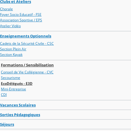
Clubs et Ateliers
Chorale
Foyer Socio Educatif - FSE
Association Sportive / EPS
Atelier Vidéo
Enseignements Optionnels
Cadets de la Sécurité Civile - CSC
Section Plein Air
Section Kayak
Formations / Sensibilisation
Conseil de Vie Collégienne - CVC
Secourisme
EcoDélégués - E3D
Mini-Entreprise
CDI
Vacances Scolaires
Sorties Pédagogiques
Séjours