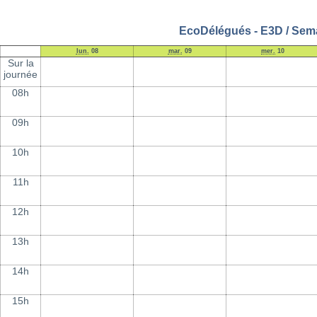
EcoDélégués - E3D / Sema
lun.
08
mar.
09
mer.
10
Sur la
journée
08h
09h
10h
11h
12h
13h
14h
15h